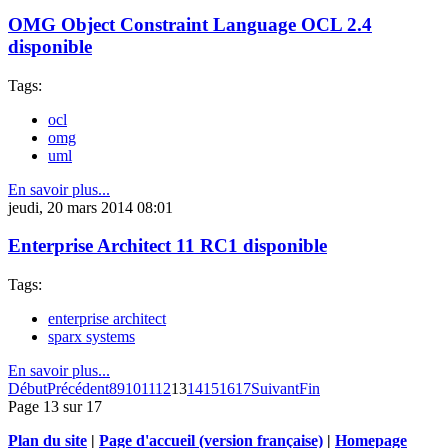
OMG Object Constraint Language OCL 2.4
disponible
Tags:
ocl
omg
uml
En savoir plus...
jeudi, 20 mars 2014 08:01
Enterprise Architect 11 RC1 disponible
Tags:
enterprise architect
sparx systems
En savoir plus...
Début
Précédent
8
9
10
11
12
13
14
15
16
17
Suivant
Fin
Page 13 sur 17
Plan du site
|
Page d'accueil (version française)
|
Homepage