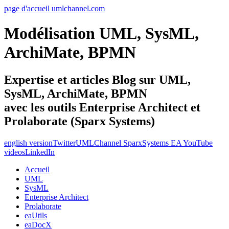
page d'accueil umlchannel.com
Modélisation UML, SysML,
ArchiMate, BPMN
Expertise et articles Blog sur UML,
SysML, ArchiMate, BPMN
avec les outils Enterprise Architect et
Prolaborate (Sparx Systems)
english version
Twitter
UMLChannel SparxSystems EA YouTube
videos
LinkedIn
Accueil
UML
SysML
Enterprise Architect
Prolaborate
eaUtils
eaDocX