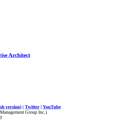
ise Architect
sh version)
|
Twitter
|
YouTube
Management Group Inc.)
d