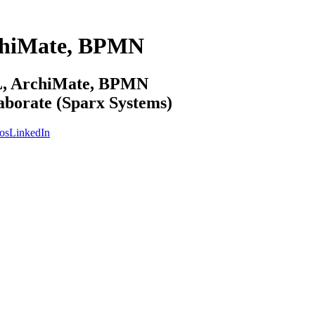
chiMate, BPMN
ML, ArchiMate, BPMN
laborate (Sparx Systems)
os
LinkedIn