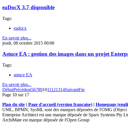
eaDocX 3.7 disponible
Tags:
eadocx
En savoir plus...
jeudi, 08 octobre 2015 00:00
Astuce EA : gestion des images dans un projet Enterpr
Tags:
astuce EA
En savoir plus...
Début
Précédent
5
6
7
8
9
10
11
12
13
14
Suivant
Fin
Page 10 sur 17
Plan du site
|
Page d'accueil (version française)
|
Homepage (engli
UML, BPMN, SysML sont des marques déposées de l'OMG (Object 
Enterprise Architect est une marque déposée de Sparx Systems Pty Lt
ArchiMate est marque déposée de l'Open Group