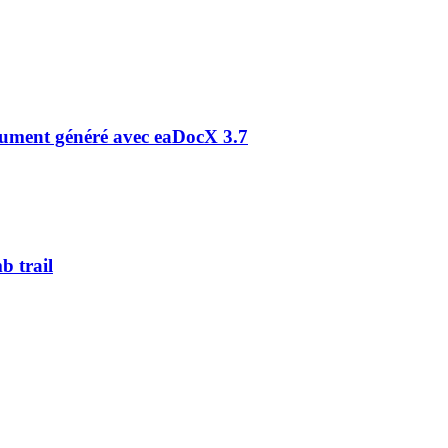
cument généré avec eaDocX 3.7
b trail