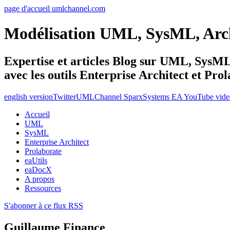
page d'accueil umlchannel.com
Modélisation UML, SysML, Ar
Expertise et articles Blog sur UML, Sys
avec les outils Enterprise Architect et Pro
english version
Twitter
UMLChannel SparxSystems EA YouTube vide
Accueil
UML
SysML
Enterprise Architect
Prolaborate
eaUtils
eaDocX
A propos
Ressources
S'abonner à ce flux RSS
Guillaume Finance