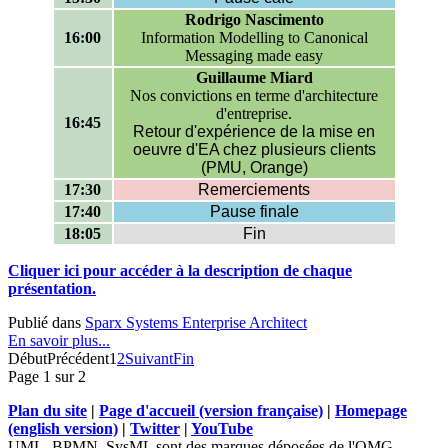
Rodrigo Nascimento
16:00
Information Modelling to Canonical
Messaging made easy
Guillaume Miard
Nos convictions en terme d'architecture
d'entreprise.
16:45
Retour d'expérience de la mise en
oeuvre d'EA chez plusieurs clients
(PMU, Orange)
17:30
Remerciements
17:40
Pause finale
18:05
Fin
Cliquer ici pour accéder à la description de chaque
présentation.
Publié dans
Sparx Systems Enterprise Architect
En savoir plus...
Début
Précédent
1
2
Suivant
Fin
Page 1 sur 2
Plan du site
|
Page d'accueil (version française)
|
Homepage
(english version)
|
Twitter
|
YouTube
UML, BPMN, SysML sont des marques déposées de l'OMG