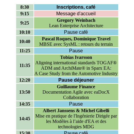
8:30
Inscriptions, café
9:15
Message d'accueil
Gregory Weinbach
9:25
Lean Enterprise Architecture
10:10
Pause café
Pascal Roques, Dominique Travel
10:40
MBSE avec SysML : retours du terrain
11:25
Pause
Tobias Ivarsson
Aligning international standards TOGAF®
11:35
ADM and ArchiMate® in Sparx EA:
A Case Study from the Automotive Industry
12:20
Pause déjeuner
Guillaume Finance
13:50
Documentation Agile avec eaDocX
Collaboration
14:35
Pause
Albert Janssens & Michel Gibelli
Mise en pratique de l'Ingénierie Dirigée par
14:45
les Modèles à l’aide d'EA et des
technologies MDG
15:30
Pause café