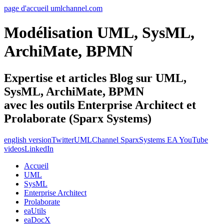
page d'accueil umlchannel.com
Modélisation UML, SysML,
ArchiMate, BPMN
Expertise et articles Blog sur UML,
SysML, ArchiMate, BPMN
avec les outils Enterprise Architect et
Prolaborate (Sparx Systems)
english version
Twitter
UMLChannel SparxSystems EA YouTube
videos
LinkedIn
Accueil
UML
SysML
Enterprise Architect
Prolaborate
eaUtils
eaDocX