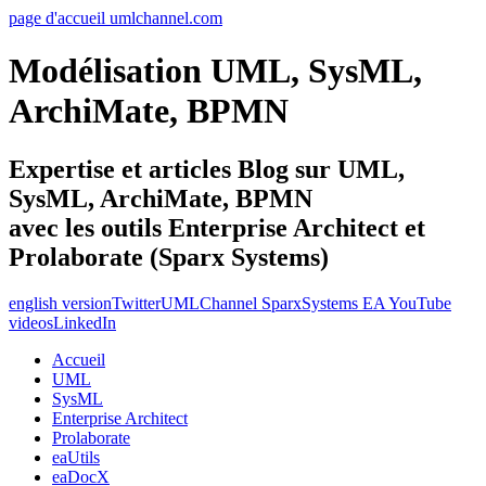
page d'accueil umlchannel.com
Modélisation UML, SysML,
ArchiMate, BPMN
Expertise et articles Blog sur UML,
SysML, ArchiMate, BPMN
avec les outils Enterprise Architect et
Prolaborate (Sparx Systems)
english version
Twitter
UMLChannel SparxSystems EA YouTube
videos
LinkedIn
Accueil
UML
SysML
Enterprise Architect
Prolaborate
eaUtils
eaDocX