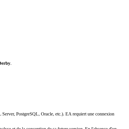
 Derby
.
Server, PostgreSQL, Oracle, etc.). EA requiert une connexion
alyse et de la conception de sa future version. En l'absence d'un