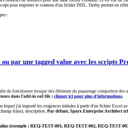
'un script pour importer le contenu d'un fichier DDL. Derby permet en e
pes :
s ou par une tagged value avec les scripts P
 afin de fonctionner lorsque des éléments du paquetage comportent des al
enues dans l'add-in eaUtils ;
cliquer ici pour plus d'informations
.
 lequel j'ai importé les exigences initiales à partir d'un fichier Excel a
 champ Alias), description.
Par défaut, Sparx Enterprise Architect tr
 par alias (exemple : REQ-TEST-001, REQ-TEST-002, REQ-TEST-003,