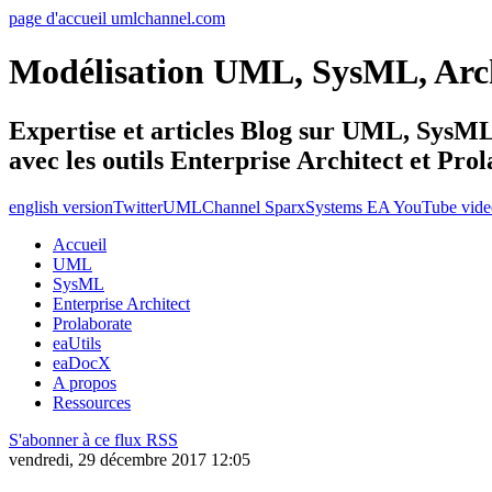
page d'accueil umlchannel.com
Modélisation UML, SysML, Ar
Expertise et articles Blog sur UML, Sys
avec les outils Enterprise Architect et Pro
english version
Twitter
UMLChannel SparxSystems EA YouTube vide
Accueil
UML
SysML
Enterprise Architect
Prolaborate
eaUtils
eaDocX
A propos
Ressources
S'abonner à ce flux RSS
vendredi, 29 décembre 2017 12:05