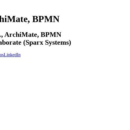
chiMate, BPMN
ML, ArchiMate, BPMN
laborate (Sparx Systems)
os
LinkedIn