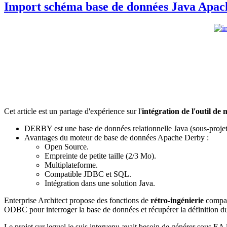
Import schéma base de données Java Apach
Cet article est un partage d'expérience sur l'
intégration de l'outil d
DERBY est une base de données relationnelle Java (sous-proj
Avantages du moteur de base de données Apache Derby :
Open Source.
Empreinte de petite taille (2/3 Mo).
Multiplateforme.
Compatible JDBC et SQL.
Intégration dans une solution Java.
Enterprise Architect propose des fonctions de
rétro-ingénierie
compat
ODBC pour interroger la base de données et récupérer la définition d
Le projet sur lequel je suis intervenu avait besoin de générer sous EA