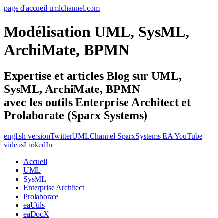
page d'accueil umlchannel.com
Modélisation UML, SysML,
ArchiMate, BPMN
Expertise et articles Blog sur UML,
SysML, ArchiMate, BPMN
avec les outils Enterprise Architect et
Prolaborate (Sparx Systems)
english version
Twitter
UMLChannel SparxSystems EA YouTube
videos
LinkedIn
Accueil
UML
SysML
Enterprise Architect
Prolaborate
eaUtils
eaDocX