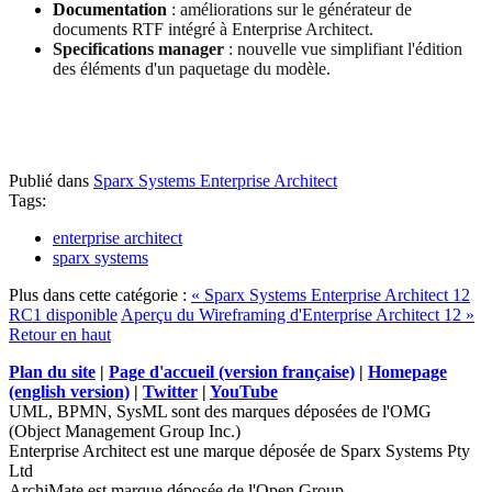
Documentation
: améliorations sur le générateur de
documents RTF intégré à Enterprise Architect.
Specifications manager
: nouvelle vue simplifiant l'édition
des éléments d'un paquetage du modèle.
Publié dans
Sparx Systems Enterprise Architect
Tags:
enterprise architect
sparx systems
Plus dans cette catégorie :
« Sparx Systems Enterprise Architect 12
RC1 disponible
Aperçu du Wireframing d'Enterprise Architect 12 »
Retour en haut
Plan du site
|
Page d'accueil (version française)
|
Homepage
(english version)
|
Twitter
|
YouTube
UML, BPMN, SysML sont des marques déposées de l'OMG
(Object Management Group Inc.)
Enterprise Architect est une marque déposée de Sparx Systems Pty
Ltd
ArchiMate est marque déposée de l'Open Group