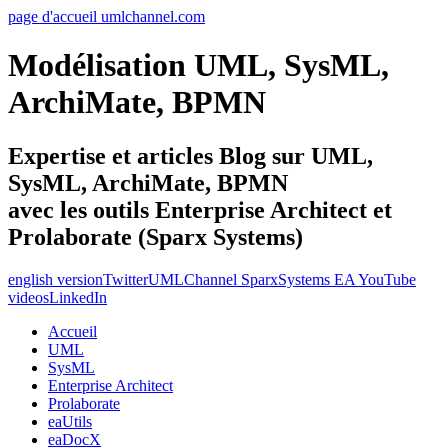
page d'accueil umlchannel.com
Modélisation UML, SysML,
ArchiMate, BPMN
Expertise et articles Blog sur UML,
SysML, ArchiMate, BPMN
avec les outils Enterprise Architect et
Prolaborate (Sparx Systems)
english version
Twitter
UMLChannel SparxSystems EA YouTube
videos
LinkedIn
Accueil
UML
SysML
Enterprise Architect
Prolaborate
eaUtils
eaDocX