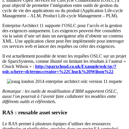
L’initiative Open Services for Lifecycle Collaboration (OSLC) a
pour objectif de permettre l’intégration entre outils de gestion du
cycle de vie des applications ou du produit (Application Life-cycle
Management – ALM, Product Life-cycle Management – PLM).
Enterprise Architect 11 supporte l’OSLC pour l’accès et la gestion
des exigences uniquement. Les exigences peuvent être consultées
via la saisie d’une url dans un navigateur afin d’obtenir un contenu
XML. Une application client peut être implémentée pour interroger
ces services web et lancer des requêtes ou créer des exigences.
Il est actuellement possible de tester les requêtes OSLC sur un projet
de SparxSystems, comme illustré en limitant les résultats à l’auteur «
Chuck Wilson » :
http://sparxcloud.co.uk/Example/oslc/qc/?
oslc.where=dcterms:creator=%22Chuck%20Wilson%22
Remarque : les outils de modélisation d’IBM supportent OSLC,
aussi l’on pourrait à l’avenir faire collaborer les modèles entre
différents outils et référentiels.
RAS : reusable asset service
Le RAS permet à plusieurs équipes d’utiliser des ressources
distribuées et réutilisables, stockées dans un projet EA centralisé