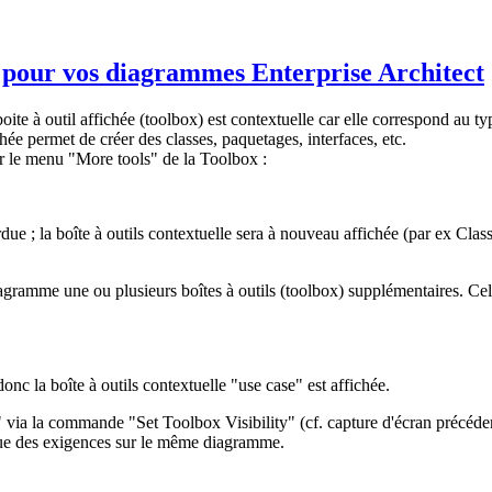
es pour vos diagrammes Enterprise Architect
oite à outil affichée (toolbox) est contextuelle car elle correspond au 
hée permet de créer des classes, paquetages, interfaces, etc.
ur le menu "More tools" de la Toolbox :
due ; la boîte à outils contextuelle sera à nouveau affichée (par ex C
diagramme une ou plusieurs boîtes à outils (toolbox) supplémentaires. Cel
onc la boîte à outils contextuelle "use case" est affichée.
 via la commande "Set Toolbox Visibility" (cf. capture d'écran précédent
i que des exigences sur le même diagramme.