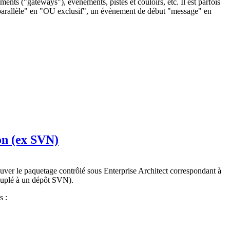
ents ("gateways"), évènements, pistes et couloirs, etc. Il est parfois
 "parallèle" en "OU exclusif", un évènement de début "message" en
on (ex SVN)
uver le paquetage contrôlé sous Enterprise Architect correspondant à
couplé à un dépôt SVN).
s :