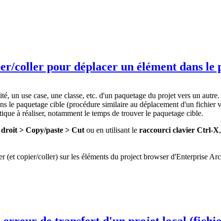
uper/coller pour déplacer un élément dans le
té, un use case, une classe, etc. d'un paquetage du projet vers un autre. 
ns le paquetage cible (procédure similaire au déplacement d'un fichier
tique à réaliser, notamment le temps de trouver le paquetage cible.
 droit > Copy/paste > Cut
ou en utilisant le
raccourci clavier Ctrl-X
er (et copier/coller) sur les éléments du project browser d'Enterprise Arc
e erreur de transfert d'un projet local (fi