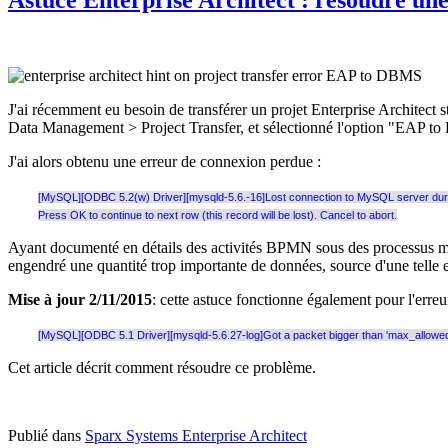
J'ai récemment eu besoin de transférer un projet Enterprise Architect
Data Management > Project Transfer, et sélectionné l'option "EAP 
J'ai alors obtenu une erreur de connexion perdue :
[MySQL][ODBC 5.2(w) Driver][mysqld-5.6.-16]Lost connection to MySQL server during
Press OK to continue to next row (this record will be lost). Cancel to abort.
Ayant documenté en détails des activités BPMN sous des processus méti
engendré une quantité trop importante de données, source d'une telle e
Mise à jour 2/11/2015
: cette astuce fonctionne également pour l'erreu
[MySQL][ODBC 5.1 Driver][mysqld-5.6.27-log]Got a packet bigger than 'max_allowed_
Cet article décrit comment résoudre ce problème.
Publié dans
Sparx Systems Enterprise Architect