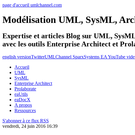
page d'accueil umlchannel.com
Modélisation UML, SysML, Ar
Expertise et articles Blog sur UML, Sys
avec les outils Enterprise Architect et Pro
english version
Twitter
UMLChannel SparxSystems EA YouTube vide
Accueil
UML
SysML
Enterprise Architect
Prolaborate
eaUtils
eaDocX
A propos
Ressources
S'abonner à ce flux RSS
vendredi, 24 juin 2016 16:39