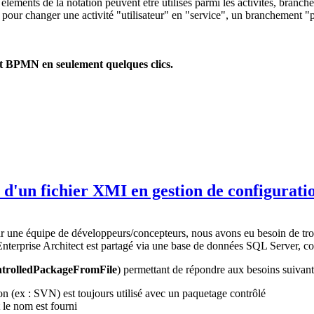
ments de la notation peuvent être utilisés parmi les activités, branchem
e pour changer une activité "utilisateur" en "service", un branchement
nt BPMN en seulement quelques clics.
 d'un fichier XMI en gestion de configurati
ar une équipe de développeurs/concepteurs, nous avons eu besoin de tro
 Enterprise Architect est partagé via une base de données SQL Server, 
trolledPackageFromFile
) permettant de répondre aux besoins suivant
n (ex : SVN) est toujours utilisé avec un paquetage contrôlé
 le nom est fourni