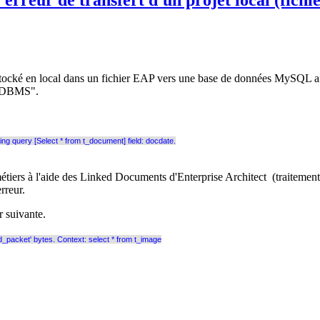
 stocké en local dans un fichier EAP vers une base de données MySQL afi
to DBMS".
 query [Select * from t_document] field: docdate.
ers à l'aide des Linked Documents d'Enterprise Architect (traitement d
rreur.
r suivante.
packet' bytes. Context: select * from t_image