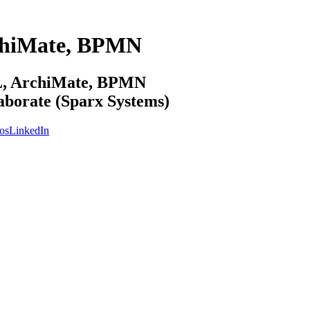
chiMate, BPMN
ML, ArchiMate, BPMN
laborate (Sparx Systems)
os
LinkedIn