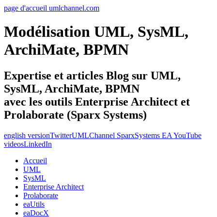
page d'accueil umlchannel.com
Modélisation UML, SysML,
ArchiMate, BPMN
Expertise et articles Blog sur UML,
SysML, ArchiMate, BPMN
avec les outils Enterprise Architect et
Prolaborate (Sparx Systems)
english version
Twitter
UMLChannel SparxSystems EA YouTube
videos
LinkedIn
Accueil
UML
SysML
Enterprise Architect
Prolaborate
eaUtils
eaDocX