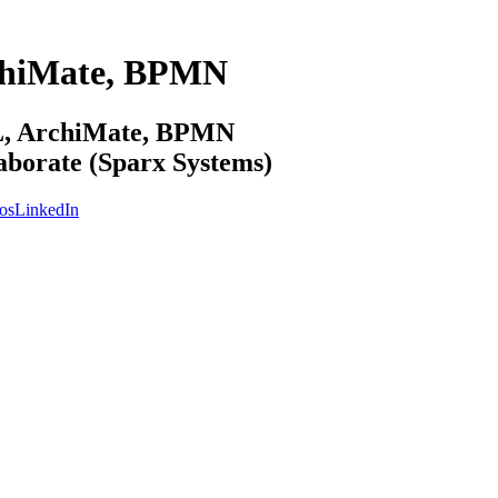
chiMate, BPMN
ML, ArchiMate, BPMN
laborate (Sparx Systems)
os
LinkedIn