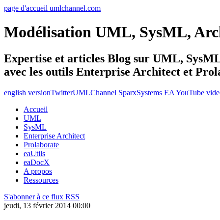
page d'accueil umlchannel.com
Modélisation UML, SysML, Ar
Expertise et articles Blog sur UML, Sys
avec les outils Enterprise Architect et Pro
english version
Twitter
UMLChannel SparxSystems EA YouTube vide
Accueil
UML
SysML
Enterprise Architect
Prolaborate
eaUtils
eaDocX
A propos
Ressources
S'abonner à ce flux RSS
jeudi, 13 février 2014 00:00