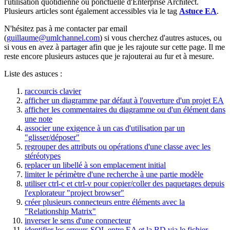
l'utilisation quotidienne ou ponctuelle d'Enterprise Architect.
Plusieurs articles sont également accessibles via le tag
Astuce EA
.
N'hésitez pas à me contacter par email
(
guillaume@umlchannel.com
) si vous cherchez d'autres astuces, ou
si vous en avez à partager afin que je les rajoute sur cette page. Il me
reste encore plusieurs astuces que je rajouterai au fur et à mesure.
Liste des astuces :
raccourcis clavier
afficher un diagramme par défaut à l'ouverture d'un projet EA
afficher les commentaires du diagramme ou d'un élément dans
une note
associer une exigence à un cas d'utilisation par un
"glisser/déposer"
regrouper des attributs ou opérations d'une classe avec les
stéréotypes
replacer un libellé à son emplacement initial
limiter le périmètre d'une recherche à une partie modèle
utiliser ctrl-c et ctrl-v pour copier/coller des paquetages depuis
l'explorateur "project browser"
créer plusieurs connecteurs entre éléments avec la
"Relationship Matrix"
inverser le sens d'une connecteur
identifier les erreurs SQL entre EA et la BD via le fichier