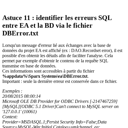
Astuce 11 : identifier les erreurs SQL
entre EA et la BD via le fichier
DBError.txt
Lorsqu'un message d'erreur lié aux échanges avec la base de
données du projet EA est affiché (ex : DAO.Recordset error), il est
possible d'en obtenir les détails afin de faciliter l'analyse. Cela
permet par exemple d'obtenir le contenu de la requête SQL
transmise en base de données.
Ces informations sont accessibles à partir du fichier
%appdata%\Sparx Systems\ea\DBError.txt
.
Important : seule la dernière erreur est conservée dans ce fichier.
Exemples :
20/08/2015 08:00:14
Microsoft OLE DB Provider for ODBC Drivers [-2147467259]
[MySQL][ODBC 5.1 Driver]Can't connect to MySQL server on
'127.0.0.1' (10061)
Context:
Provider=MSDASQL.1;Persist Security Info=False;Data
Source=MySQL-Win;Initial Catalog=umlchannel_ea;