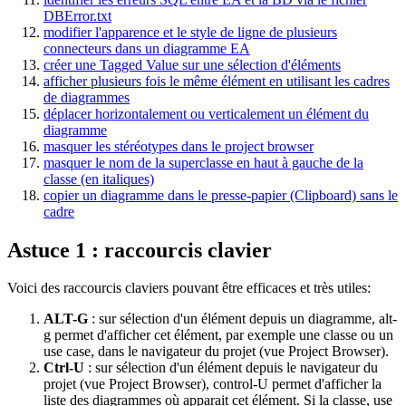
DBError.txt
modifier l'apparence et le style de ligne de plusieurs
connecteurs dans un diagramme EA
créer une Tagged Value sur une sélection d'éléments
afficher plusieurs fois le même élément en utilisant les cadres
de diagrammes
déplacer horizontalement ou verticalement un élément du
diagramme
masquer les stéréotypes dans le project browser
masquer le nom de la superclasse en haut à gauche de la
classe (en italiques)
copier un diagramme dans le presse-papier (Clipboard) sans le
cadre
Astuce 1 : raccourcis clavier
Voici des raccourcis claviers pouvant être efficaces et très utiles:
ALT-G
: sur sélection d'un élément depuis un diagramme, alt-
g permet d'afficher cet élément, par exemple une classe ou un
use case, dans le navigateur du projet (vue Project Browser).
Ctrl-U
: sur sélection d'un élément depuis le navigateur du
projet (vue Project Browser), control-U permet d'afficher la
liste des diagrammes où apparait cet élément. Si la classe, use