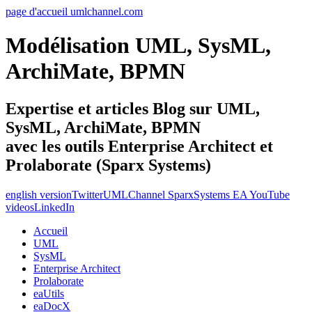
page d'accueil umlchannel.com
Modélisation UML, SysML,
ArchiMate, BPMN
Expertise et articles Blog sur UML,
SysML, ArchiMate, BPMN
avec les outils Enterprise Architect et
Prolaborate (Sparx Systems)
english version
Twitter
UMLChannel SparxSystems EA YouTube
videos
LinkedIn
Accueil
UML
SysML
Enterprise Architect
Prolaborate
eaUtils
eaDocX