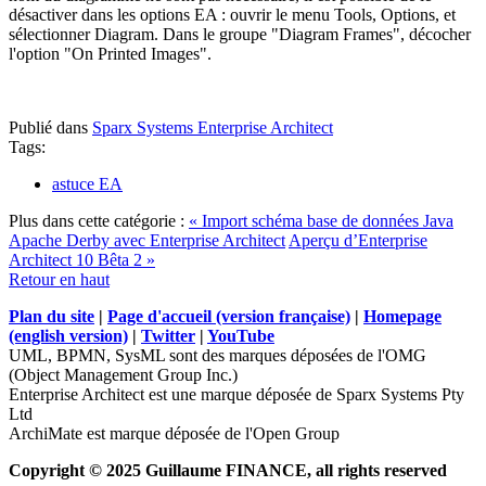
désactiver dans les options EA : ouvrir le menu Tools, Options, et
sélectionner Diagram. Dans le groupe "Diagram Frames", décocher
l'option "On Printed Images".
Publié dans
Sparx Systems Enterprise Architect
Tags:
astuce EA
Plus dans cette catégorie :
« Import schéma base de données Java
Apache Derby avec Enterprise Architect
Aperçu d’Enterprise
Architect 10 Bêta 2 »
Retour en haut
Plan du site
|
Page d'accueil (version française)
|
Homepage
(english version)
|
Twitter
|
YouTube
UML, BPMN, SysML sont des marques déposées de l'OMG
(Object Management Group Inc.)
Enterprise Architect est une marque déposée de Sparx Systems Pty
Ltd
ArchiMate est marque déposée de l'Open Group
Copyright © 2025 Guillaume FINANCE, all rights reserved