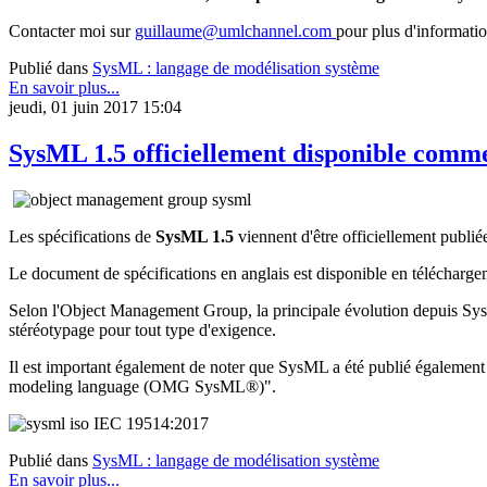
Contacter moi sur
guillaume@umlchannel.com
pour plus d'informatio
Publié dans
SysML : langage de modélisation système
En savoir plus...
jeudi, 01 juin 2017 15:04
SysML 1.5 officiellement disponible com
Les spécifications de
SysML 1.5
viennent d'être officiellement publi
Le document de spécifications en anglais est disponible en télécharg
Selon l'Object Management Group, la principale évolution depuis Sy
stéréotypage pour tout type d'exigence.
Il est important également de noter que SysML a été publié égaleme
modeling language (OMG SysML®)".
Publié dans
SysML : langage de modélisation système
En savoir plus...