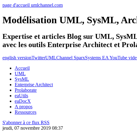
page d'accueil umlchannel.com
Modélisation UML, SysML, Ar
Expertise et articles Blog sur UML, Sys
avec les outils Enterprise Architect et Pro
english version
Twitter
UMLChannel SparxSystems EA YouTube vide
Accueil
UML
SysML
Enterprise Architect
Prolaborate
eaUtils
eaDocX
A propos
Ressources
S'abonner à ce flux RSS
jeudi, 07 novembre 2019 08:37