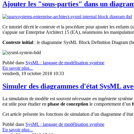
Ajouter les "sous-parties" dans un diagr
Ce tutoriel décrit le contexte et la procédure pour ajouter les enfants
s'appuie sur Enterprise Architect 15 (EA), néanmoins les manipulations
Contexte initial
: le diagramme SysML Block Definition Diagram (bdd
Publié dans
SysML : langage de modélisation système
En savoir plus...
vendredi, 19 octobre 2018 10:33
Simuler des diagrammes d'état SysML avec
La simulation de modèle est souvent nécessaire en ingénierie système
est utile pour étudier en
phase de conception
le comportement d’un
f
Cet article présente les fonctions de simulation d’un diagramme d’éta
Publié dans
SysML : langage de modélisation système
En savoir plus...