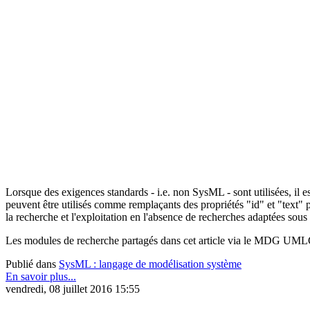
Lorsque des exigences standards - i.e. non SysML - sont utilisées, il es
peuvent être utilisés comme remplaçants des propriétés "id" et "text" 
la recherche et l'exploitation en l'absence de recherches adaptées sous
Les modules de recherche partagés dans cet article via le MDG UMLC
Publié dans
SysML : langage de modélisation système
En savoir plus...
vendredi, 08 juillet 2016 15:55