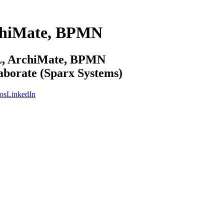
chiMate, BPMN
ML, ArchiMate, BPMN
laborate (Sparx Systems)
os
LinkedIn