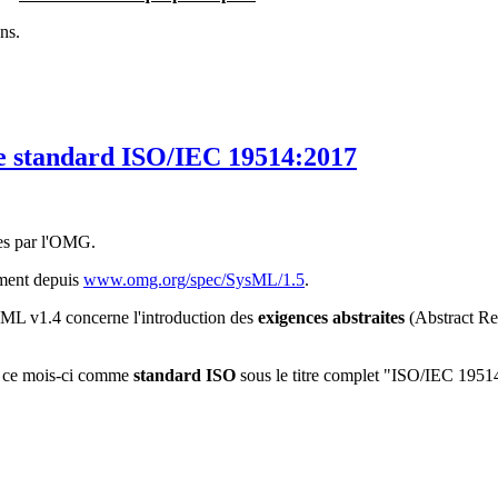
ns.
me standard ISO/IEC 19514:2017
ées par l'OMG.
ement depuis
www.omg.org/spec/SysML/1.5
.
sML v1.4 concerne l'introduction des
exigences abstraites
(Abstract Re
nt ce mois-ci comme
standard ISO
sous le titre complet "ISO/IEC 1951