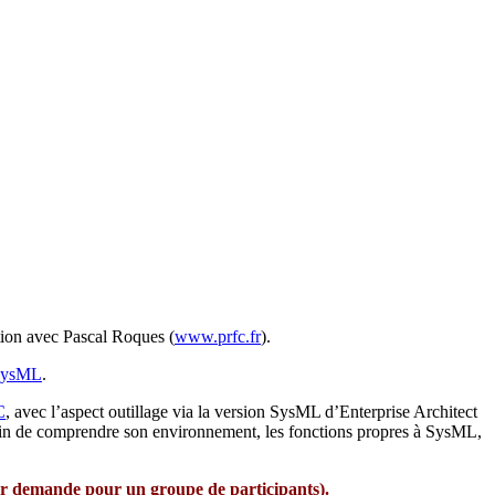
tion avec Pascal Roques (
www.prfc.fr
).
 SysML
.
C
, avec l’aspect outillage via la version SysML d’Enterprise Architect
n afin de comprendre son environnement, les fonctions propres à SysML,
 sur demande pour un groupe de participants).