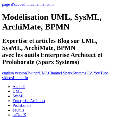
page d'accueil umlchannel.com
Modélisation UML, SysML,
ArchiMate, BPMN
Expertise et articles Blog sur UML,
SysML, ArchiMate, BPMN
avec les outils Enterprise Architect et
Prolaborate (Sparx Systems)
english version
Twitter
UMLChannel SparxSystems EA YouTube
videos
LinkedIn
Accueil
UML
SysML
Enterprise Architect
Prolaborate
eaUtils
eaDocX