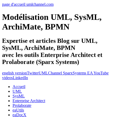
page d'accueil umlchannel.com
Modélisation UML, SysML,
ArchiMate, BPMN
Expertise et articles Blog sur UML,
SysML, ArchiMate, BPMN
avec les outils Enterprise Architect et
Prolaborate (Sparx Systems)
english version
Twitter
UMLChannel SparxSystems EA YouTube
videos
LinkedIn
Accueil
UML
SysML
Enterprise Architect
Prolaborate
eaUtils
eaDocX