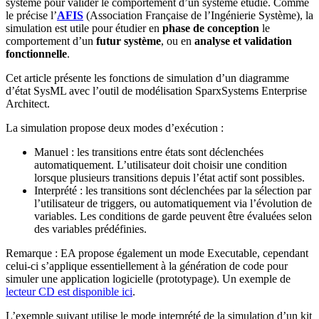
système pour valider le comportement d’un système étudié. Comme
le précise l’
AFIS
(Association Française de l’Ingénierie Système), la
simulation est utile pour étudier en
phase de conception
le
comportement d’un
futur système
, ou en
analyse et validation
fonctionnelle
.
Cet article présente les fonctions de simulation d’un diagramme
d’état SysML avec l’outil de modélisation SparxSystems Enterprise
Architect.
La simulation propose deux modes d’exécution :
Manuel : les transitions entre états sont déclenchées
automatiquement. L’utilisateur doit choisir une condition
lorsque plusieurs transitions depuis l’état actif sont possibles.
Interprété : les transitions sont déclenchées par la sélection par
l’utilisateur de triggers, ou automatiquement via l’évolution de
variables. Les conditions de garde peuvent être évaluées selon
des variables prédéfinies.
Remarque : EA propose également un mode Executable, cependant
celui-ci s’applique essentiellement à la génération de code pour
simuler une application logicielle (prototypage). Un exemple de
lecteur CD est disponible ici
.
L’exemple suivant utilise le mode interprété de la simulation d’un kit