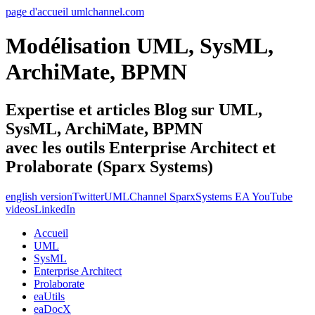
page d'accueil umlchannel.com
Modélisation UML, SysML,
ArchiMate, BPMN
Expertise et articles Blog sur UML,
SysML, ArchiMate, BPMN
avec les outils Enterprise Architect et
Prolaborate (Sparx Systems)
english version
Twitter
UMLChannel SparxSystems EA YouTube
videos
LinkedIn
Accueil
UML
SysML
Enterprise Architect
Prolaborate
eaUtils
eaDocX