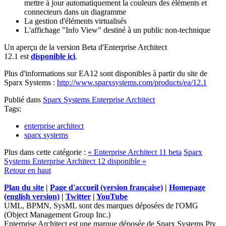
mettre à jour automatiquement la couleurs des éléments et
connecteurs dans un diagramme
La gestion d'éléments virtualisés
L'affichage "Info View" destiné à un public non-technique
Un aperçu de la version Beta d'Enterprise Architect
12.1 est
disponible ici
.
Plus d'informations sur EA12 sont disponibles à partir du site de
Sparx Systems :
http://www.sparxsystems.com/products/ea/12.1
Publié dans
Sparx Systems Enterprise Architect
Tags:
enterprise architect
sparx systems
Plus dans cette catégorie :
« Enterprise Architect 11 beta
Sparx
Systems Enterprise Architect 12 disponible »
Retour en haut
Plan du site
|
Page d'accueil (version française)
|
Homepage
(english version)
|
Twitter
|
YouTube
UML, BPMN, SysML sont des marques déposées de l'OMG
(Object Management Group Inc.)
Enterprise Architect est une marque déposée de Sparx Systems Pty