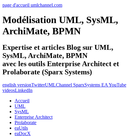
page d'accueil umlchannel.com
Modélisation UML, SysML,
ArchiMate, BPMN
Expertise et articles Blog sur UML,
SysML, ArchiMate, BPMN
avec les outils Enterprise Architect et
Prolaborate (Sparx Systems)
english version
Twitter
UMLChannel SparxSystems EA YouTube
videos
LinkedIn
Accueil
UML
SysML
Enterprise Architect
Prolaborate
eaUtils
eaDocX