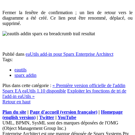
Fermer la fenêtre de confirmation ; un lien de retour vers le
diagramme a été créé. Ce lien peut être renommé, déplacé, ou
supprimé.
Publié dans
eaUtils add-in pour Sparx Enterprise Architect
Tags:
eautils
sparx addin
Plus dans cette catégorie :
« Première version officielle de l'addin
Sparx EA eaUtils 1.10 disponible
Exploiter les fonctions de tri de
l'add-in eaUtils »
Retour en haut
Plan du site
|
Page d'accueil (version française)
|
Homepage
(english version)
|
Twitter
|
YouTube
UML, BPMN, SysML sont des marques déposées de l'OMG
(Object Management Group Inc.)
Enterprise Architect est une marque déposée de Sparx Systems Pty