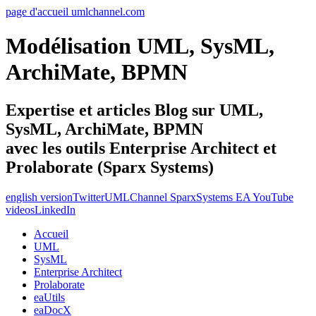
page d'accueil umlchannel.com
Modélisation UML, SysML,
ArchiMate, BPMN
Expertise et articles Blog sur UML,
SysML, ArchiMate, BPMN
avec les outils Enterprise Architect et
Prolaborate (Sparx Systems)
english version
Twitter
UMLChannel SparxSystems EA YouTube
videos
LinkedIn
Accueil
UML
SysML
Enterprise Architect
Prolaborate
eaUtils
eaDocX