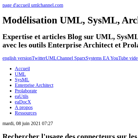
page d'accueil umlchannel.com
Modélisation UML, SysML, Ar
Expertise et articles Blog sur UML, Sys
avec les outils Enterprise Architect et Pro
english version
Twitter
UMLChannel SparxSystems EA YouTube vide
Accueil
UML
SysML
Enterprise Architect
Prolaborate
eaUtils
eaDocX
A propos
Ressources
mardi, 08 juin 2021 07:27
Rechercher l'usage des connecteurs sur les 