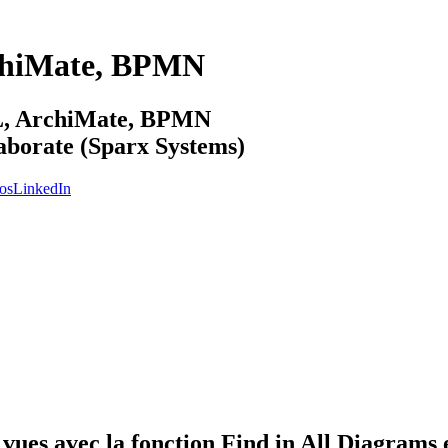
chiMate, BPMN
ML, ArchiMate, BPMN
laborate (Sparx Systems)
os
LinkedIn
vues avec la fonction Find in All Diagrams e