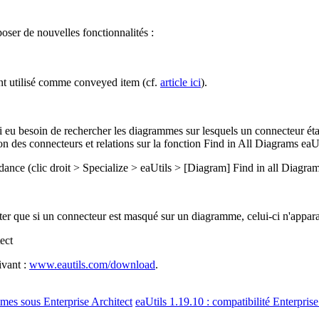
oser de nouvelles fonctionnalités :
nt utilisé comme conveyed item (cf.
article ici
).
u besoin de rechercher les diagrammes sur lesquels un connecteur était 
ion des connecteurs et relations sur la fonction Find in All Diagrams eaUt
ance (clic droit > Specialize > eaUtils > [Diagram] Find in all Diagram
ter que si un connecteur est masqué sur un diagramme, celui-ci n'apparait
ivant :
www.eautils.com/download
.
mes sous Enterprise Architect
eaUtils 1.19.10 : compatibilité Enterpri