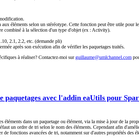
modification.
n aux éléments selon un stéréotype. Cette fonction peut être utile pour 
 combiné à la sélection d'un type d'objet (ex : Activity).
1.10, 2.1, 2.2, etc. (demande pli)
rmée après son exécution afin de vérifier les paquetages traités.
pécifiques à réaliser? Contactez-moi sur
guillaume@umlchannel.com
pou
e paquetages avec l'addin eaUtils pour Spa
es éléments dans un paquetage ou élément, via la mise à jour de la propr
éfaut un ordre de tri selon le nom des éléments. Cependant afin d'amélio
ser de fonctions avancées de tri, notamment sur d'autres propriétés des él