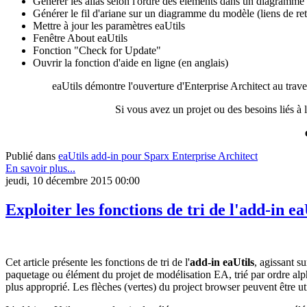
Générer les alias selon l'ordre des éléments dans un diagramme
Générer le fil d'ariane sur un diagramme du modèle (liens de re
Mettre à jour les paramètres eaUtils
Fenêtre About eaUtils
Fonction "Check for Update"
Ouvrir la fonction d'aide en ligne (en anglais)
eaUtils démontre l'ouverture d'Enterprise Architect au trav
Si vous avez un projet ou des besoins liés à 
Publié dans
eaUtils add-in pour Sparx Enterprise Architect
En savoir plus...
jeudi, 10 décembre 2015 00:00
Exploiter les fonctions de tri de l'add-in ea
Cet article présente les fonctions de tri de l'
add-in eaUtils
, agissant s
paquetage ou élément du projet de modélisation EA, trié par ordre alph
plus approprié. Les flèches (vertes) du project browser peuvent être ut