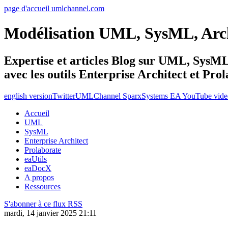
page d'accueil umlchannel.com
Modélisation UML, SysML, Ar
Expertise et articles Blog sur UML, Sys
avec les outils Enterprise Architect et Pro
english version
Twitter
UMLChannel SparxSystems EA YouTube vide
Accueil
UML
SysML
Enterprise Architect
Prolaborate
eaUtils
eaDocX
A propos
Ressources
S'abonner à ce flux RSS
mardi, 14 janvier 2025 21:11