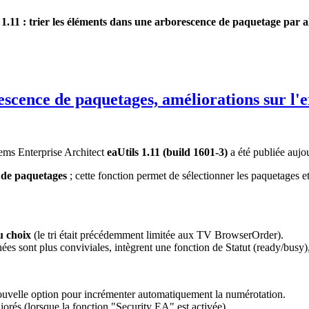
 1.11 : trier les éléments dans une arborescence de paquetage par a
orescence de paquetages, améliorations sur l
tems Enterprise Architect
eaUtils 1.11 (build 1601-3)
a été publiée aujo
 de paquetages
; cette fonction permet de sélectionner les paquetages et
u choix
(le tri était précédemment limitée aux TV BrowserOrder).
hées sont plus conviviales, intègrent une fonction de Statut (ready/busy),
uvelle option pour incrémenter automatiquement la numérotation.
iorés (lorsque la fonction "Security EA" est activée).