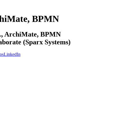
chiMate, BPMN
ML, ArchiMate, BPMN
laborate (Sparx Systems)
os
LinkedIn