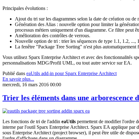
Principales évolutions :
Ajout du tri sur les diagrammes selon la date de création ou de 
Génération des Alias : nouvelle option pour limiter la génératio
processus métiers uniquement d'un diagramme. Ce filtre peut être
Amélioration des contrôles de verrous.
Nouvelle option de tri : trier les séquences de type 1.1, 1.2, ..., 
La fenêtre "Package Tree Sorting" n'est plus automatiquement fe
Vous utilisez Sparx Enterprise Architect et avec des fonctionnalités s
personnalisations MDG/Profil UML, ou tout autre service sur EA.
Publié dans
eaUtils add-in pour Sparx Enterprise Architect
En savoir plus...
mercredi, 16 mars 2016 00:00
Trier les éléments dans une arborescence d
Les fonctions de tri de l'addin
eaUtils
permettent de modifier l'ordre d
interne par l'outil Sparx Enterprise Architect. Sparx EA applique par d
sous Enterprise Architect (project browser), il peut être utile de dispo
l'ordre d'affichage dans un diagramme.