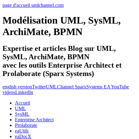
page d'accueil umlchannel.com
Modélisation UML, SysML,
ArchiMate, BPMN
Expertise et articles Blog sur UML,
SysML, ArchiMate, BPMN
avec les outils Enterprise Architect et
Prolaborate (Sparx Systems)
english version
Twitter
UMLChannel SparxSystems EA YouTube
videos
LinkedIn
Accueil
UML
SysML
Enterprise Architect
Prolaborate
eaUtils
eaDocX