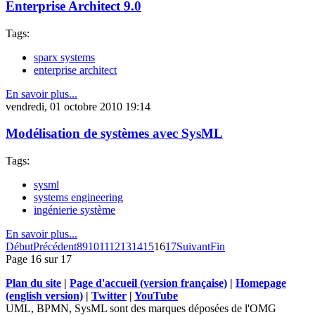
Enterprise Architect 9.0
Tags:
sparx systems
enterprise architect
En savoir plus...
vendredi, 01 octobre 2010 19:14
Modélisation de systèmes avec SysML
Tags:
sysml
systems engineering
ingénierie système
En savoir plus...
Début
Précédent
8
9
10
11
12
13
14
15
16
17
Suivant
Fin
Page 16 sur 17
Plan du site
|
Page d'accueil (version française)
|
Homepage
(english version)
|
Twitter
|
YouTube
UML, BPMN, SysML sont des marques déposées de l'OMG