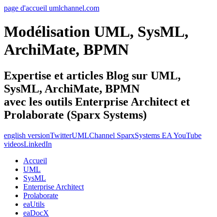
page d'accueil umlchannel.com
Modélisation UML, SysML,
ArchiMate, BPMN
Expertise et articles Blog sur UML,
SysML, ArchiMate, BPMN
avec les outils Enterprise Architect et
Prolaborate (Sparx Systems)
english version
Twitter
UMLChannel SparxSystems EA YouTube
videos
LinkedIn
Accueil
UML
SysML
Enterprise Architect
Prolaborate
eaUtils
eaDocX