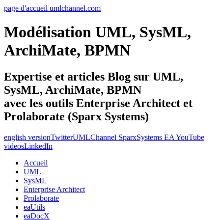
page d'accueil umlchannel.com
Modélisation UML, SysML,
ArchiMate, BPMN
Expertise et articles Blog sur UML,
SysML, ArchiMate, BPMN
avec les outils Enterprise Architect et
Prolaborate (Sparx Systems)
english version
Twitter
UMLChannel SparxSystems EA YouTube
videos
LinkedIn
Accueil
UML
SysML
Enterprise Architect
Prolaborate
eaUtils
eaDocX