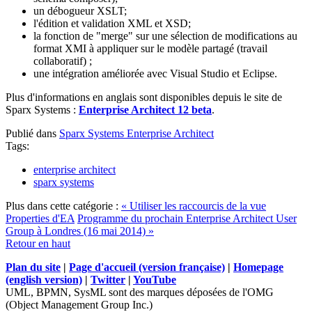
un débogueur XSLT;
l'édition et validation XML et XSD;
la fonction de "merge" sur une sélection de modifications au
format XMI à appliquer sur le modèle partagé (travail
collaboratif) ;
une intégration améliorée avec Visual Studio et Eclipse.
Plus d'informations en anglais sont disponibles depuis le site de
Sparx Systems :
Enterprise Architect 12 beta
.
Publié dans
Sparx Systems Enterprise Architect
Tags:
enterprise architect
sparx systems
Plus dans cette catégorie :
« Utiliser les raccourcis de la vue
Properties d'EA
Programme du prochain Enterprise Architect User
Group à Londres (16 mai 2014) »
Retour en haut
Plan du site
|
Page d'accueil (version française)
|
Homepage
(english version)
|
Twitter
|
YouTube
UML, BPMN, SysML sont des marques déposées de l'OMG
(Object Management Group Inc.)