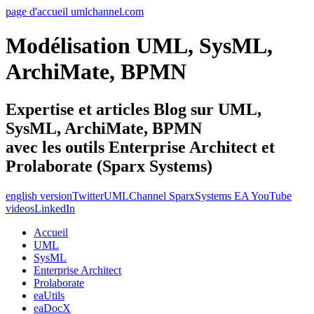
page d'accueil umlchannel.com
Modélisation UML, SysML,
ArchiMate, BPMN
Expertise et articles Blog sur UML,
SysML, ArchiMate, BPMN
avec les outils Enterprise Architect et
Prolaborate (Sparx Systems)
english version
Twitter
UMLChannel SparxSystems EA YouTube
videos
LinkedIn
Accueil
UML
SysML
Enterprise Architect
Prolaborate
eaUtils
eaDocX