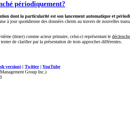
lenché périodiquement?
sation dont la particularité est son lancement automatiq
ue et périodi
ise à jour quotidienne des données clients au travers de nouvelles transa
 système (timer) comme acteur primaire, celui-ci représentant le
déclencheu
enter de clarifier par la présentation de trois approches différentes.
sh version)
|
Twitter
|
YouTube
Management Group Inc.)
d