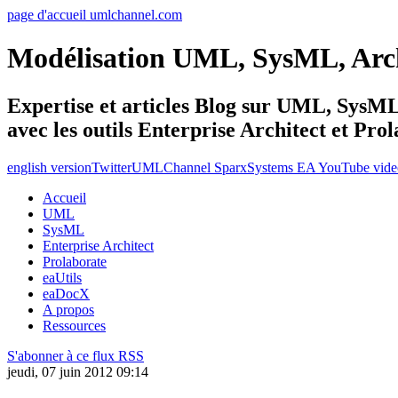
page d'accueil umlchannel.com
Modélisation UML, SysML, Ar
Expertise et articles Blog sur UML, Sys
avec les outils Enterprise Architect et Pro
english version
Twitter
UMLChannel SparxSystems EA YouTube vide
Accueil
UML
SysML
Enterprise Architect
Prolaborate
eaUtils
eaDocX
A propos
Ressources
S'abonner à ce flux RSS
jeudi, 07 juin 2012 09:14