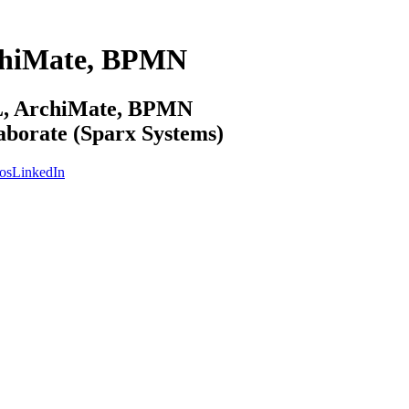
chiMate, BPMN
ML, ArchiMate, BPMN
laborate (Sparx Systems)
os
LinkedIn