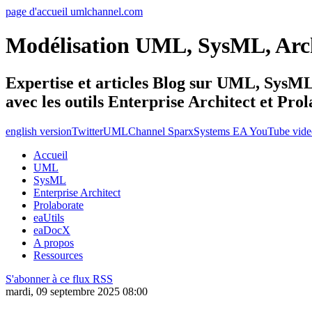
page d'accueil umlchannel.com
Modélisation UML, SysML, Ar
Expertise et articles Blog sur UML, Sys
avec les outils Enterprise Architect et Pro
english version
Twitter
UMLChannel SparxSystems EA YouTube vide
Accueil
UML
SysML
Enterprise Architect
Prolaborate
eaUtils
eaDocX
A propos
Ressources
S'abonner à ce flux RSS
mardi, 09 septembre 2025 08:00