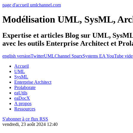
page d'accueil umlchannel.com
Modélisation UML, SysML, Ar
Expertise et articles Blog sur UML, Sys
avec les outils Enterprise Architect et Pro
english version
Twitter
UMLChannel SparxSystems EA YouTube vide
Accueil
UML
SysML
Enterprise Architect
Prolaborate
eaUtils
eaDocX
A propos
Ressources
S'abonner à ce flux RSS
vendredi, 23 août 2024 12:40