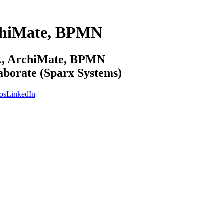
chiMate, BPMN
ML, ArchiMate, BPMN
laborate (Sparx Systems)
os
LinkedIn