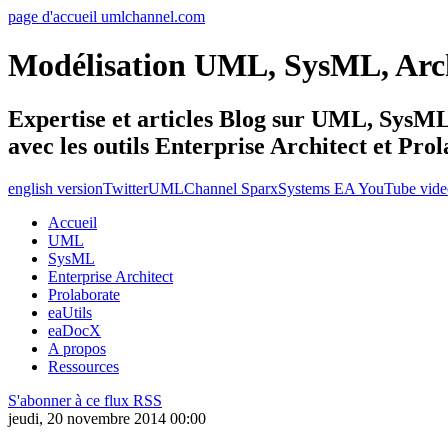
page d'accueil umlchannel.com
Modélisation UML, SysML, Ar
Expertise et articles Blog sur UML, Sys
avec les outils Enterprise Architect et Pro
english version
Twitter
UMLChannel SparxSystems EA YouTube vide
Accueil
UML
SysML
Enterprise Architect
Prolaborate
eaUtils
eaDocX
A propos
Ressources
S'abonner à ce flux RSS
jeudi, 20 novembre 2014 00:00