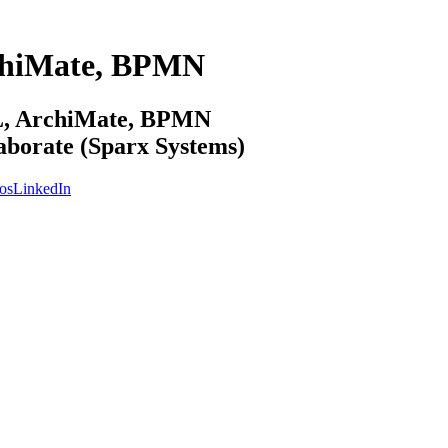
chiMate, BPMN
ML, ArchiMate, BPMN
laborate (Sparx Systems)
os
LinkedIn