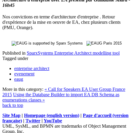
16h45
Nos convictions en terme d'architecture d'entreprise . Retour
d'expérience de la mise en oeuvre de EA, chez plusieurs clients
(PMU, Orange).
Published in
SparxSystems Enterprise Architect modelling tool
Tagged under
enterprise architect
evenement
eaug
More in this category:
« Call for Speakers EA User Group France
2015
Using the Database Builder to import EA DB Schema as
enumerations classes »
back to top
Site Map
|
Homepage (english version)
|
Page d'accueil (version
française)
|
Twitter
|
YouTube
UML, SysML, and BPMN are trademarks of Object Management
Group, Inc.