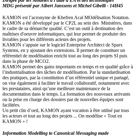
Dirigée par les Modèles à l’aide d'EA et des technologies
MDG
présenté par
Albert Janssens et Michel Gibelli - 14H45
KAMON est l’acronyme de Khefren Acaï MOdélisation Notation.
KAMON a été développé par le CP2I, au sein des Ministères, dans
le cadre de sa démarche qualité. C’est un outil à destination des
maîtrises d'oeuvre informatiques, qui leur permet de produire des
livrables pour les différents acteurs des projets.
KAMON s’appuie sur le logiciel Enterprise Architect de Sparx
Systems, en y ajoutant des extensions. Il permet de constituer un
référentiel de modélisation enrichi tout au long des projets SI puis
dans la phase de MCO2.
KAMON permet des gains importants en temps et en qualité grâce à
l’industrialisation des tâches de modélisation. Par la standardisation
des pratiques, par la constitution d’un référentiel unique et partagé,
on vise également à faciliter le travail collaboratif, notamment avec
les prestataires, ainsi qu’une meilleure maintenance de la
documentation dans le temps. La formation des nouveaux arrivants
ou la prise en charge des dossiers par de nouvelles équipes sont
facilitées.
Un petit clin d’oeil, KAMON ayant vocation à être utilisé par tous
les acteurs et tout au long des projets ... On modélise « Tout en
KAMON » !
Information Modelling to Canonical Messaging made