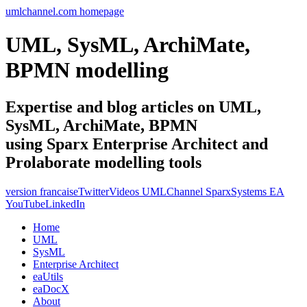
umlchannel.com homepage
UML, SysML, ArchiMate,
BPMN modelling
Expertise and blog articles on UML,
SysML, ArchiMate, BPMN
using Sparx Enterprise Architect and
Prolaborate modelling tools
version francaise
Twitter
Videos UMLChannel SparxSystems EA
YouTube
LinkedIn
Home
UML
SysML
Enterprise Architect
eaUtils
eaDocX
About