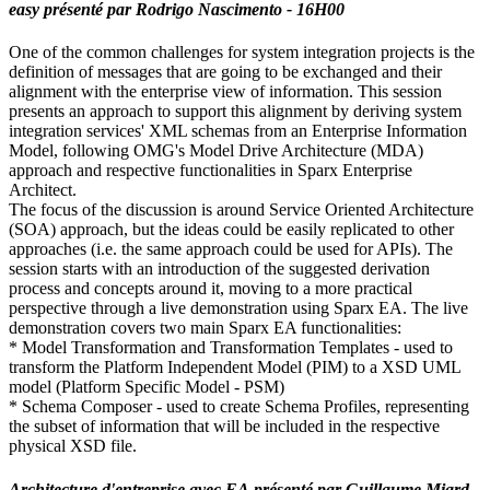
easy
présenté par
Rodrigo Nascimento - 16H00
One of the common challenges for system integration projects is the
definition of messages that are going to be exchanged and their
alignment with the enterprise view of information. This session
presents an approach to support this alignment by deriving system
integration services' XML schemas from an Enterprise Information
Model, following OMG's Model Drive Architecture (MDA)
approach and respective functionalities in Sparx Enterprise
Architect.
The focus of the discussion is around Service Oriented Architecture
(SOA) approach, but the ideas could be easily replicated to other
approaches (i.e. the same approach could be used for APIs). The
session starts with an introduction of the suggested derivation
process and concepts around it, moving to a more practical
perspective through a live demonstration using Sparx EA. The live
demonstration covers two main Sparx EA functionalities:
* Model Transformation and Transformation Templates - used to
transform the Platform Independent Model (PIM) to a XSD UML
model (Platform Specific Model - PSM)
* Schema Composer - used to create Schema Profiles, representing
the subset of information that will be included in the respective
physical XSD file.
Architecture d'entreprise avec EA
présenté par
Guillaume Miard -