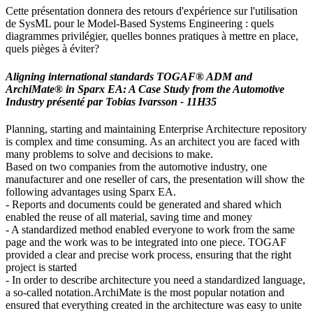
Cette présentation donnera des retours d'expérience sur l'utilisation
de SysML pour le Model-Based Systems Engineering : quels
diagrammes privilégier, quelles bonnes pratiques à mettre en place,
quels pièges à éviter?
Aligning international standards TOGAF® ADM and
ArchiMate® in Sparx EA: A Case Study from the Automotive
Industry
présenté par
Tobias Ivarsson - 11H35
Planning, starting and maintaining Enterprise Architecture repository
is complex and time consuming. As an architect you are faced with
many problems to solve and decisions to make.
Based on two companies from the automotive industry, one
manufacturer and one reseller of cars, the presentation will show the
following advantages using Sparx EA.
- Reports and documents could be generated and shared which
enabled the reuse of all material, saving time and money
- A standardized method enabled everyone to work from the same
page and the work was to be integrated into one piece. TOGAF
provided a clear and precise work process, ensuring that the right
project is started
- In order to describe architecture you need a standardized language,
a so-called notation.ArchiMate is the most popular notation and
ensured that everything created in the architecture was easy to unite