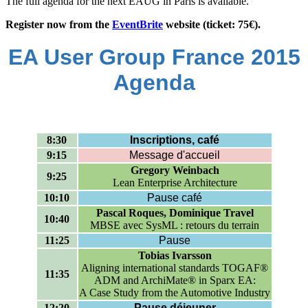
The full agenda for the next EAUG in Paris is available.
Register now from the
EventBrite
website (ticket: 75€).
EA User Group France 2015
Agenda
8:30
Inscriptions, café
9:15
Message d'accueil
Gregory Weinbach
9:25
Lean Enterprise Architecture
10:10
Pause café
Pascal Roques, Dominique Travel
10:40
MBSE avec SysML : retours du terrain
11:25
Pause
Tobias Ivarsson
Aligning international standards TOGAF®
11:35
ADM and ArchiMate® in Sparx EA:
A Case Study from the Automotive Industry
12:20
Pause déjeuner