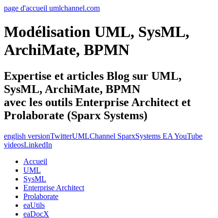
page d'accueil umlchannel.com
Modélisation UML, SysML,
ArchiMate, BPMN
Expertise et articles Blog sur UML,
SysML, ArchiMate, BPMN
avec les outils Enterprise Architect et
Prolaborate (Sparx Systems)
english version
Twitter
UMLChannel SparxSystems EA YouTube
videos
LinkedIn
Accueil
UML
SysML
Enterprise Architect
Prolaborate
eaUtils
eaDocX