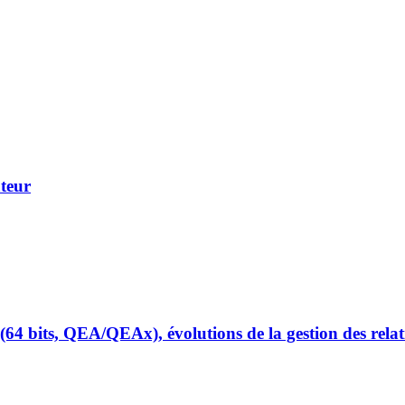
teur
 (64 bits, QEA/QEAx), évolutions de la gestion des relati