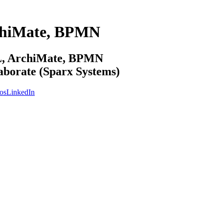
chiMate, BPMN
ML, ArchiMate, BPMN
laborate (Sparx Systems)
os
LinkedIn