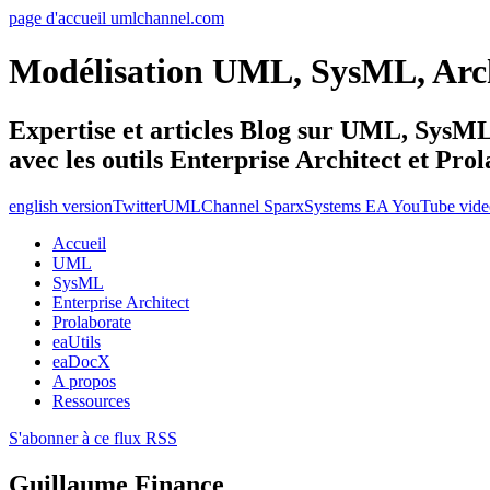
page d'accueil umlchannel.com
Modélisation UML, SysML, Ar
Expertise et articles Blog sur UML, Sys
avec les outils Enterprise Architect et Pro
english version
Twitter
UMLChannel SparxSystems EA YouTube vide
Accueil
UML
SysML
Enterprise Architect
Prolaborate
eaUtils
eaDocX
A propos
Ressources
S'abonner à ce flux RSS
Guillaume Finance