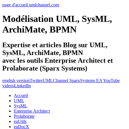
page d'accueil umlchannel.com
Modélisation UML, SysML,
ArchiMate, BPMN
Expertise et articles Blog sur UML,
SysML, ArchiMate, BPMN
avec les outils Enterprise Architect et
Prolaborate (Sparx Systems)
english version
Twitter
UMLChannel SparxSystems EA YouTube
videos
LinkedIn
Accueil
UML
SysML
Enterprise Architect
Prolaborate
eaUtils
eaDocX