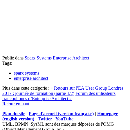
Publié dans
Sparx Systems Enterprise Architect
Tags:
sparx systems
enterprise architect
Plus dans cette catégorie :
« Retours sur l'EA User Group Londres
2017 : journée de formation (partie 1/2)
Forum des utilisateurs
francophones d’Enterprise Architect »
Retour en haut
Plan du site
|
Page d'accueil (version française)
|
Homepage
(english version)
|
Twitter
|
YouTube
UML, BPMN, SysML sont des marques déposées de l'OMG
(Object Management Group Inc.)