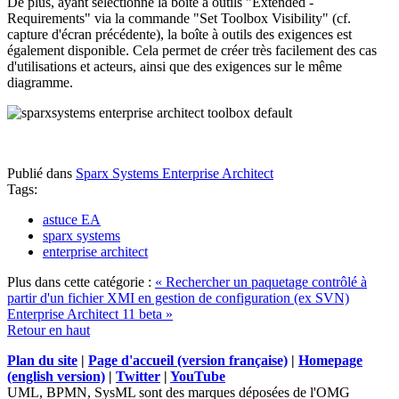
De plus, ayant sélectionné la boîte à outils "Extended -
Requirements" via la commande "Set Toolbox Visibility" (cf.
capture d'écran précédente), la boîte à outils des exigences est
également disponible. Cela permet de créer très facilement des cas
d'utilisations et acteurs, ainsi que des exigences sur le même
diagramme.
Publié dans
Sparx Systems Enterprise Architect
Tags:
astuce EA
sparx systems
enterprise architect
Plus dans cette catégorie :
« Rechercher un paquetage contrôlé à
partir d'un fichier XMI en gestion de configuration (ex SVN)
Enterprise Architect 11 beta »
Retour en haut
Plan du site
|
Page d'accueil (version française)
|
Homepage
(english version)
|
Twitter
|
YouTube
UML, BPMN, SysML sont des marques déposées de l'OMG