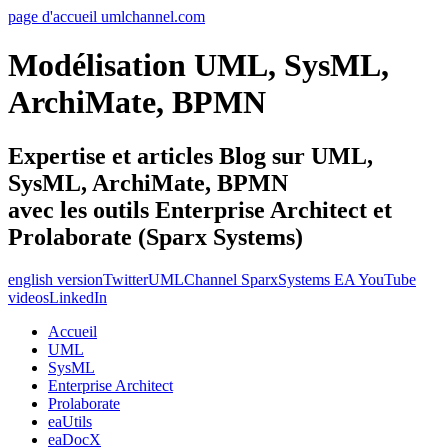
page d'accueil umlchannel.com
Modélisation UML, SysML,
ArchiMate, BPMN
Expertise et articles Blog sur UML,
SysML, ArchiMate, BPMN
avec les outils Enterprise Architect et
Prolaborate (Sparx Systems)
english version
Twitter
UMLChannel SparxSystems EA YouTube
videos
LinkedIn
Accueil
UML
SysML
Enterprise Architect
Prolaborate
eaUtils
eaDocX