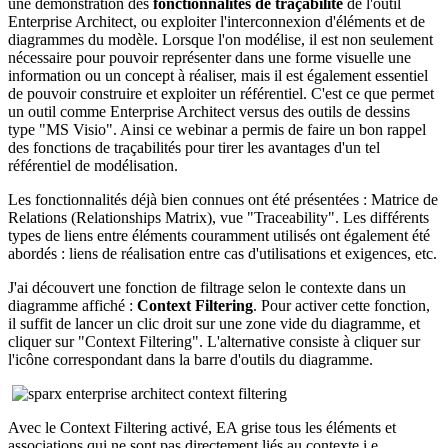
une démonstration des
fonctionnalités de traçabilité
de l'outil
Enterprise Architect, ou exploiter l'interconnexion d'éléments et de
diagrammes du modèle. Lorsque l'on modélise, il est non seulement
nécessaire pour pouvoir représenter dans une forme visuelle une
information ou un concept à réaliser, mais il est également essentiel
de pouvoir construire et exploiter un référentiel. C'est ce que permet
un outil comme Enterprise Architect versus des outils de dessins
type "MS Visio". Ainsi ce webinar a permis de faire un bon rappel
des fonctions de traçabilités pour tirer les avantages d'un tel
référentiel de modélisation.
Les fonctionnalités déjà bien connues ont été présentées : Matrice de
Relations (Relationships Matrix), vue "Traceability". Les différents
types de liens entre éléments couramment utilisés ont également été
abordés : liens de réalisation entre cas d'utilisations et exigences, etc.
J'ai découvert une fonction de filtrage selon le contexte dans un
diagramme affiché :
Context Filtering
. Pour activer cette fonction,
il suffit de lancer un clic droit sur une zone vide du diagramme, et
cliquer sur "Context Filtering". L'alternative consiste à cliquer sur
l'icône correspondant dans la barre d'outils du diagramme.
Avec le Context Filtering activé, EA grise tous les éléments et
associations qui ne sont pas directement liés au contexte i.e.