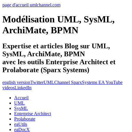
page d'accueil umlchannel.com
Modélisation UML, SysML,
ArchiMate, BPMN
Expertise et articles Blog sur UML,
SysML, ArchiMate, BPMN
avec les outils Enterprise Architect et
Prolaborate (Sparx Systems)
english version
Twitter
UMLChannel SparxSystems EA YouTube
videos
LinkedIn
Accueil
UML
SysML
Enterprise Architect
Prolaborate
eaUtils
eaDocX