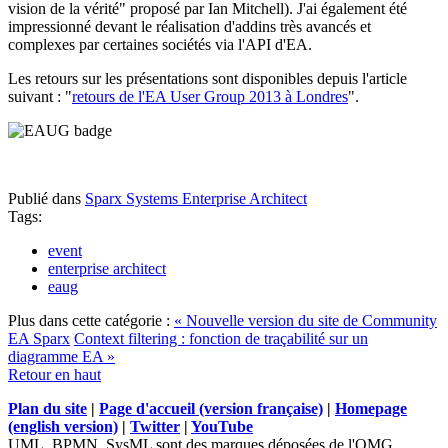
vision de la vérité" proposé par Ian Mitchell). J'ai également été
impressionné devant le réalisation d'addins très avancés et
complexes par certaines sociétés via l'API d'EA.
Les retours sur les présentations sont disponibles depuis l'article
suivant : "
retours de l'EA User Group 2013 à Londres
".
Publié dans
Sparx Systems Enterprise Architect
Tags:
event
enterprise architect
eaug
Plus dans cette catégorie :
« Nouvelle version du site de Community
EA Sparx
Context filtering : fonction de traçabilité sur un
diagramme EA »
Retour en haut
Plan du site
|
Page d'accueil (version française)
|
Homepage
(english version)
|
Twitter
|
YouTube
UML, BPMN, SysML sont des marques déposées de l'OMG