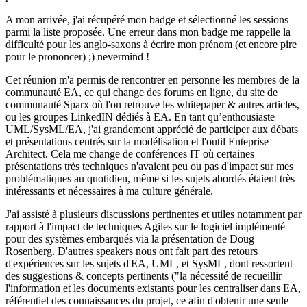
A mon arrivée, j'ai récupéré mon badge et sélectionné les sessions
parmi la liste proposée. Une erreur dans mon badge me rappelle la
difficulté pour les anglo-saxons à écrire mon prénom (et encore pire
pour le prononcer) ;) nevermind !
Cet réunion m'a permis de rencontrer en personne les membres de la
communauté EA, ce qui change des forums en ligne, du site de
communauté Sparx où l'on retrouve les whitepaper & autres articles,
ou les groupes LinkedIN dédiés à EA. En tant qu’enthousiaste
UML/SysML/EA, j'ai grandement apprécié de participer aux débats
et présentations centrés sur la modélisation et l'outil Enteprise
Architect. Cela me change de conférences IT où certaines
présentations très techniques n'avaient peu ou pas d'impact sur mes
problématiques au quotidien, même si les sujets abordés étaient très
intéressants et nécessaires à ma culture générale.
J'ai assisté à plusieurs discussions pertinentes et utiles notamment par
rapport à l'impact de techniques Agiles sur le logiciel implémenté
pour des systèmes embarqués via la présentation de Doug
Rosenberg. D'autres speakers nous ont fait part des retours
d'expériences sur les sujets d'EA, UML, et SysML, dont ressortent
des suggestions & concepts pertinents ("la nécessité de recueillir
l'information et les documents existants pour les centraliser dans EA,
référentiel des connaissances du projet, ce afin d'obtenir une seule