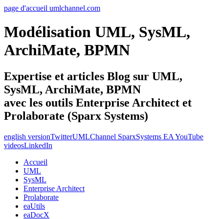
page d'accueil umlchannel.com
Modélisation UML, SysML,
ArchiMate, BPMN
Expertise et articles Blog sur UML,
SysML, ArchiMate, BPMN
avec les outils Enterprise Architect et
Prolaborate (Sparx Systems)
english version
Twitter
UMLChannel SparxSystems EA YouTube
videos
LinkedIn
Accueil
UML
SysML
Enterprise Architect
Prolaborate
eaUtils
eaDocX