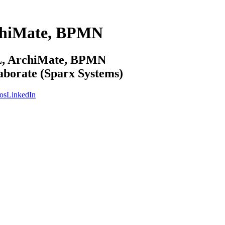
chiMate, BPMN
ML, ArchiMate, BPMN
laborate (Sparx Systems)
os
LinkedIn