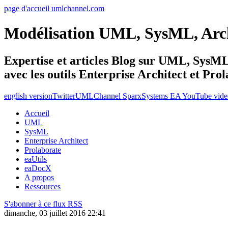
page d'accueil umlchannel.com
Modélisation UML, SysML, Ar
Expertise et articles Blog sur UML, Sys
avec les outils Enterprise Architect et Pro
english version
Twitter
UMLChannel SparxSystems EA YouTube vide
Accueil
UML
SysML
Enterprise Architect
Prolaborate
eaUtils
eaDocX
A propos
Ressources
S'abonner à ce flux RSS
dimanche, 03 juillet 2016 22:41