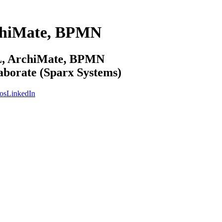
chiMate, BPMN
ML, ArchiMate, BPMN
laborate (Sparx Systems)
os
LinkedIn