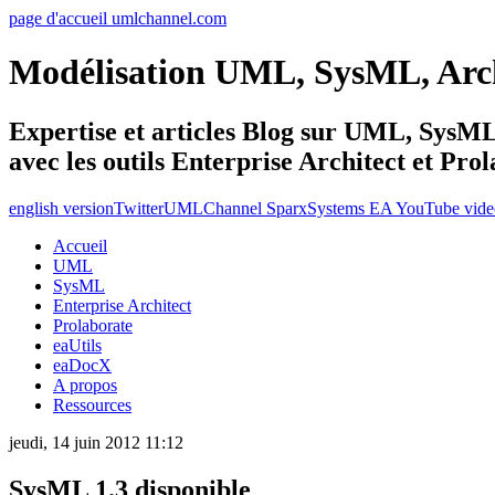
page d'accueil umlchannel.com
Modélisation UML, SysML, Ar
Expertise et articles Blog sur UML, Sys
avec les outils Enterprise Architect et Pro
english version
Twitter
UMLChannel SparxSystems EA YouTube vide
Accueil
UML
SysML
Enterprise Architect
Prolaborate
eaUtils
eaDocX
A propos
Ressources
jeudi, 14 juin 2012 11:12
SysML 1.3 disponible