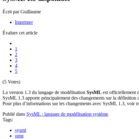
Écrit par Guillaume
Imprimer
Évaluer cet article
1
2
3
4
5
(5 Votes)
La version 1.3 du langage de modélisation
SysML
est officiellement 
SysML 1.3 apporte principalement des changements sur la définition d
Pour plus d’informations sur les changements avec SysML 1.3, voir 
Publié dans
SysML : langage de modélisation système
Tags:
sysml
omg