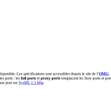
disponible. Les spécifications sont accessibles depuis le site de l’
OMG
.
es ports : les
full ports
et
proxy ports
remplacent les flow ports et po
mon post sur
SysML 1.3 bêta
.