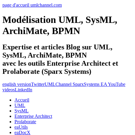
page d'accueil umlchannel.com
Modélisation UML, SysML,
ArchiMate, BPMN
Expertise et articles Blog sur UML,
SysML, ArchiMate, BPMN
avec les outils Enterprise Architect et
Prolaborate (Sparx Systems)
english version
Twitter
UMLChannel SparxSystems EA YouTube
videos
LinkedIn
Accueil
UML
SysML
Enterprise Architect
Prolaborate
eaUtils
eaDocX