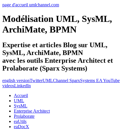
page d'accueil umlchannel.com
Modélisation UML, SysML,
ArchiMate, BPMN
Expertise et articles Blog sur UML,
SysML, ArchiMate, BPMN
avec les outils Enterprise Architect et
Prolaborate (Sparx Systems)
english version
Twitter
UMLChannel SparxSystems EA YouTube
videos
LinkedIn
Accueil
UML
SysML
Enterprise Architect
Prolaborate
eaUtils
eaDocX