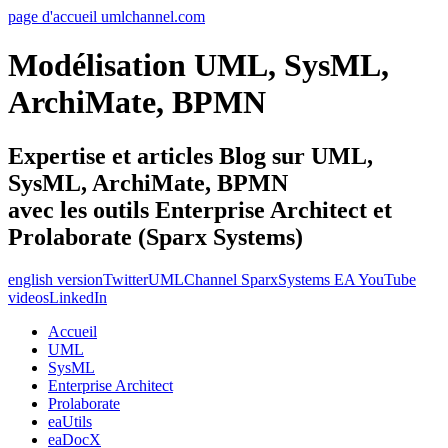
page d'accueil umlchannel.com
Modélisation UML, SysML,
ArchiMate, BPMN
Expertise et articles Blog sur UML,
SysML, ArchiMate, BPMN
avec les outils Enterprise Architect et
Prolaborate (Sparx Systems)
english version
Twitter
UMLChannel SparxSystems EA YouTube
videos
LinkedIn
Accueil
UML
SysML
Enterprise Architect
Prolaborate
eaUtils
eaDocX