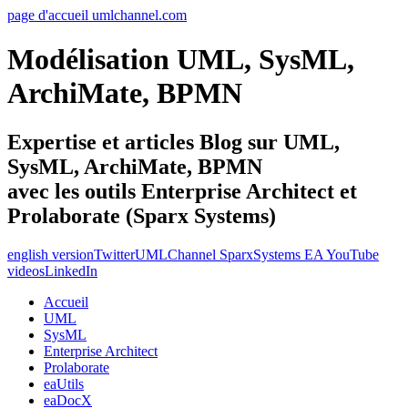
page d'accueil umlchannel.com
Modélisation UML, SysML,
ArchiMate, BPMN
Expertise et articles Blog sur UML,
SysML, ArchiMate, BPMN
avec les outils Enterprise Architect et
Prolaborate (Sparx Systems)
english version
Twitter
UMLChannel SparxSystems EA YouTube
videos
LinkedIn
Accueil
UML
SysML
Enterprise Architect
Prolaborate
eaUtils
eaDocX