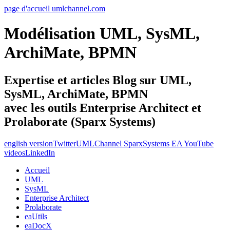
page d'accueil umlchannel.com
Modélisation UML, SysML,
ArchiMate, BPMN
Expertise et articles Blog sur UML,
SysML, ArchiMate, BPMN
avec les outils Enterprise Architect et
Prolaborate (Sparx Systems)
english version
Twitter
UMLChannel SparxSystems EA YouTube
videos
LinkedIn
Accueil
UML
SysML
Enterprise Architect
Prolaborate
eaUtils
eaDocX