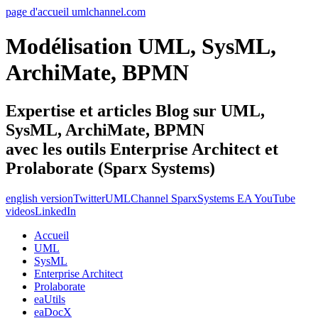
page d'accueil umlchannel.com
Modélisation UML, SysML,
ArchiMate, BPMN
Expertise et articles Blog sur UML,
SysML, ArchiMate, BPMN
avec les outils Enterprise Architect et
Prolaborate (Sparx Systems)
english version
Twitter
UMLChannel SparxSystems EA YouTube
videos
LinkedIn
Accueil
UML
SysML
Enterprise Architect
Prolaborate
eaUtils
eaDocX