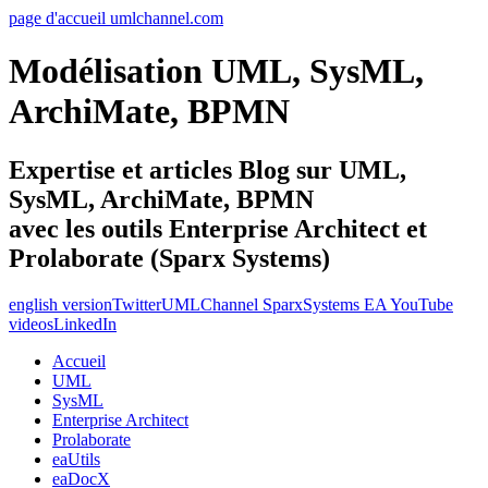
page d'accueil umlchannel.com
Modélisation UML, SysML,
ArchiMate, BPMN
Expertise et articles Blog sur UML,
SysML, ArchiMate, BPMN
avec les outils Enterprise Architect et
Prolaborate (Sparx Systems)
english version
Twitter
UMLChannel SparxSystems EA YouTube
videos
LinkedIn
Accueil
UML
SysML
Enterprise Architect
Prolaborate
eaUtils
eaDocX