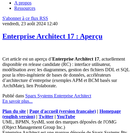
A propos
Ressources
S'abonner à ce flux RSS
vendredi, 23 août 2024 12:40
Enterprise Architect 17 : Aperçu
Cet article est un aperçu d’
Enterprise Architect 17
, actuellement
disponible en release candidate (RC) : interface utilisateur,
modélisation avec les diagrammes, gestion des fichiers DDL et SQL
pour la rétro-ingénierie de bases de données, accélérateurs
d’architecture d’entreprise (exemples APM et BCM basés sur
ArchiMate), lien Prolaborate.
Publié dans
Sparx Systems Enterprise Architect
En savoir plus...
Plan du site
|
Page d'accueil (version française)
|
Homepage
(english version)
|
Twitter
|
YouTube
UML, BPMN, SysML sont des marques déposées de l'OMG
(Object Management Group Inc.)
Enterprise Architect est une marque déposée de Sparx Systems Pty