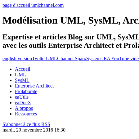
page d'accueil umlchannel.com
Modélisation UML, SysML, Ar
Expertise et articles Blog sur UML, Sys
avec les outils Enterprise Architect et Pro
english version
Twitter
UMLChannel SparxSystems EA YouTube vide
Accueil
UML
SysML
Enterprise Architect
Prolaborate
eaUtils
eaDocX
A propos
Ressources
S'abonner à ce flux RSS
mardi, 29 novembre 2016 16:30