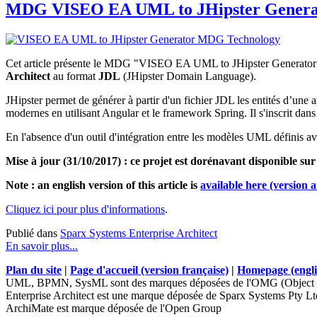
MDG VISEO EA UML to JHipster Generator
Cet article présente le MD
G "VISEO EA UML to JHipster Generator
Architect
au format
JDL
(JHipster Domain Language).
JHipster permet de générer à partir d'un fichier JDL les entités d’une 
modernes en utilisant Angular et le framework Spring. Il s'inscrit 
En l'absence d'un outil d'intégration entre les modèles UML définis av
Mise à jour (31/10/2017) : ce projet est dorénavant disponible su
Note : an english version of this article is
available here (version a
Cliquez ici pour plus d'informations
.
Publié dans
Sparx Systems Enterprise Architect
En savoir plus...
Plan du site
|
Page d'accueil (version française)
|
Homepage (engli
UML, BPMN, SysML sont des marques déposées de l'OMG (Object 
Enterprise Architect est une marque déposée de Sparx Systems Pty Lt
ArchiMate est marque déposée de l'Open Group