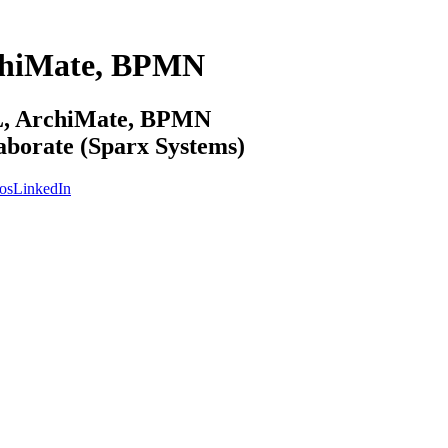
chiMate, BPMN
ML, ArchiMate, BPMN
laborate (Sparx Systems)
os
LinkedIn