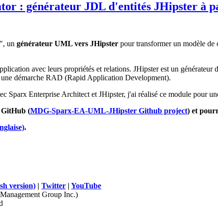
 : générateur JDL d'entités JHipster à p
", un
gén
érateur UML vers JHipster
pour transformer un modèle de cl
application avec leurs propriétés et relations. JHipster est un générateu
dans une démarche RAD (Rapid Application Development).
ec Sparx Enterprise Architect et JHipster, j'ai réalisé ce module pour u
r GitHub (
MDG-Sparx-EA-UML-JHipster Github project
) et pour
nglaise)
.
sh version)
|
Twitter
|
YouTube
Management Group Inc.)
d