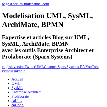
page d'accueil umlchannel.com
Modélisation UML, SysML,
ArchiMate, BPMN
Expertise et articles Blog sur UML,
SysML, ArchiMate, BPMN
avec les outils Enterprise Architect et
Prolaborate (Sparx Systems)
english version
Twitter
UMLChannel SparxSystems EA YouTube
videos
LinkedIn
Accueil
UML
SysML
Enterprise Architect
Prolaborate
eaUtils
eaDocX