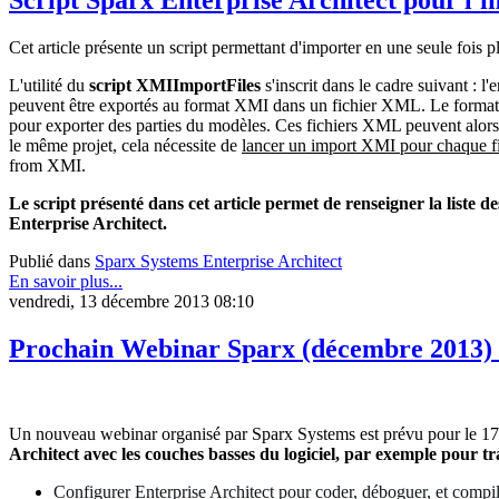
Script Sparx Enterprise Architect pour l'
Cet article présente un script permettant d'importer en une seule fois p
L'utilité du
script XMIImportFiles
s'inscrit dans le cadre suivant : 
peuvent être exportés au format XMI dans un fichier XML. Le form
pour exporter des parties du modèles
. Ces fichiers XML peuvent alors 
le même projet, cela nécessite de
lancer un import XMI pour chaque fi
from XMI.
Le script présenté dans cet article permet de renseigner la liste 
Enterprise Architect.
Publié dans
Sparx Systems Enterprise Architect
En savoir plus...
vendredi, 13 décembre 2013 08:10
Prochain Webinar Sparx (décembre 2013) :
Un nouveau webinar organisé par Sparx Systems est prévu pour le 17 
Architect avec les couches basses du logiciel, par exemple pour tr
Configurer Enterprise Architect pour coder, déboguer, et compile