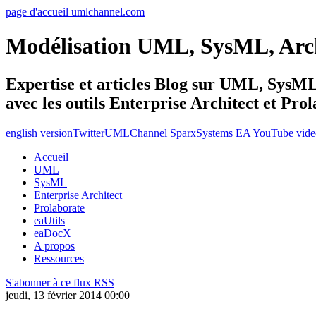
page d'accueil umlchannel.com
Modélisation UML, SysML, Ar
Expertise et articles Blog sur UML, Sys
avec les outils Enterprise Architect et Pro
english version
Twitter
UMLChannel SparxSystems EA YouTube vide
Accueil
UML
SysML
Enterprise Architect
Prolaborate
eaUtils
eaDocX
A propos
Ressources
S'abonner à ce flux RSS
jeudi, 13 février 2014 00:00