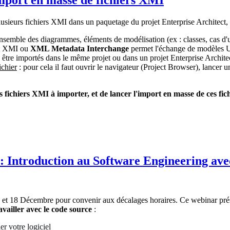
import en masse de fichiers XMI
lusieurs fichiers XMI dans un paquetage du projet Enterprise Architect, c
l'ensemble des diagrammes, éléments de modélisation (ex : classes, cas d'
at XMI ou
XML Metadata Interchange
permet l'échange de modèles UM
être importés dans le même projet ou dans un projet Enterprise Archite
chier
: pour cela il faut ouvrir le navigateur (Project Browser), lancer u
des fichiers XMI à importer, et de lancer l'import en masse de ces f
 Introduction au Software Engineering avec
et 18 Décembre pour convenir aux décalages horaires. Ce webinar prése
availler avec le code source
:
r votre logiciel