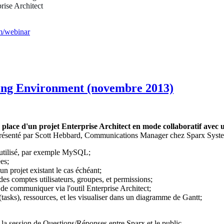
rise Architect
m/webinar
ing Environment (novembre 2013)
 place d'un projet Enterprise Architect en mode collaboratif avec 
résenté par Scott Hebbard, Communications Manager chez Sparx Systems.
 utilisé, par exemple MySQL;
es;
 un projet existant le cas échéant;
r des comptes utilisateurs, groupes, et permissions;
e de communiquer via l'outil Enterprise Architect;
s (tasks), ressources, et les visualiser dans un diagramme de Gantt;
e la session de Questions/Réponses entre Sparx et le public.