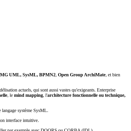
dards OMG UML, SysML, BPMN2
,
Open Group ArchiMate
, et bien
délisation actuels, qui sont aussi vastes qu'exigeants. Enterprise
elle
, le
mind mapping
, l'
architecture fonctionnelle ou technique,
e langage système SysML.
n interface intuitive.
 travailler par exemple avec DOORS ou CORBA (IDL).