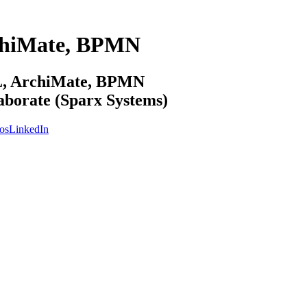
chiMate, BPMN
ML, ArchiMate, BPMN
laborate (Sparx Systems)
os
LinkedIn