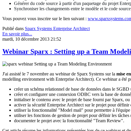
Générer du code source à partir d'un paquetage du projet Enterp
Synchroniser les changements entre le modèle et le code source
Vous pouvez vous inscrire sur le lien suivant :
www.sparxsystems.co
Publié dans
Sparx Systems Enterprise Architect
En savoir plus...
mardi, 10 décembre 2013 21:52
Webinar Sparx : Setting up a Team Model
J'ai assisté le 7 novembre au webinar de Sparx Systems sur la
mise en
modelling environment with Enterprise Architect). Ce webinar a été p
créer un schéma relationnel de base de données dans le SGBD
créer et configurer une connexion ODBC vers la base de donné
initialiser le contenu avec le projet de base fourni par Sparx, ou
activer la sécurité Enterprise Architect sur le projet pour défini
utiliser la fonctionnalité "Model mail" pour permettre à l'équip
utiliser les fonctions de gestion de projet pour définir les tâche
documenter le projet avec la fonctionnalité "Team Review".
Cet article résume les informations présentées lors de ce webinar et d