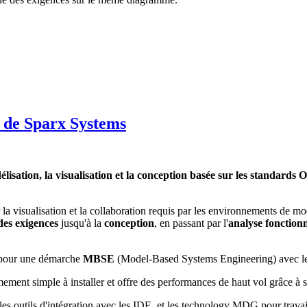
t de Sparx Systems
délisation, la visualisation et la conception basée sur les stan
r la visualisation et la collaboration requis par les environnements de mo
des exigences
jusqu'à la
conception
, en passant par l'
analyse fonctionn
e pour une démarche
MBSE
(Model-Based Systems Engineering) avec l
mement simple à installer et offre des performances de haut vol grâce à so
ect, les outils d'intégration avec les IDE, et les technology MDG pour