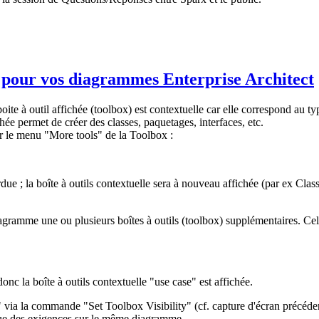
es pour vos diagrammes Enterprise Architect
oite à outil affichée (toolbox) est contextuelle car elle correspond au 
hée permet de créer des classes, paquetages, interfaces, etc.
ur le menu "More tools" de la Toolbox :
due ; la boîte à outils contextuelle sera à nouveau affichée (par ex C
diagramme une ou plusieurs boîtes à outils (toolbox) supplémentaires. Cel
onc la boîte à outils contextuelle "use case" est affichée.
 via la commande "Set Toolbox Visibility" (cf. capture d'écran précédent
i que des exigences sur le même diagramme.