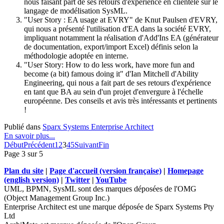
nous faisant part de ses retours d'expérience en clientèle sur le
langage de modélisation SysML.
"User Story : EA usage at EVRY" de Knut Paulsen d'EVRY,
qui nous a présenté l'utilisation d'EA dans la société EVRY,
impliquant notamment la réalisation d'Add'Ins EA (générateur
de documentation, export/import Excel) définis selon la
méthodologie adoptée en interne.
"User Story: How to do less work, have more fun and
become (a bit) famous doing it" d'Ian Mitchell d'Ability
Engineering, qui nous a fait part de ses retours d'expérience
en tant que BA au sein d'un projet d'envergure à l'échelle
européenne. Des conseils et avis très intéressants et pertinents
!
Publié dans
Sparx Systems Enterprise Architect
En savoir plus...
Début
Précédent
1
2
3
4
5
Suivant
Fin
Page 3 sur 5
Plan du site
|
Page d'accueil (version française)
|
Homepage
(english version)
|
Twitter
|
YouTube
UML, BPMN, SysML sont des marques déposées de l'OMG
(Object Management Group Inc.)
Enterprise Architect est une marque déposée de Sparx Systems Pty
Ltd