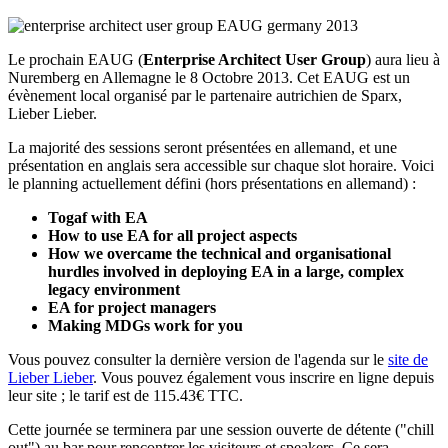
Le prochain EAUG (
Enterprise Architect User Group
) aura lieu à
Nuremberg en Allemagne le 8 Octobre 2013. Cet EAUG est un
évènement local organisé par le partenaire autrichien de Sparx,
Lieber Lieber.
La majorité des sessions seront présentées en allemand, et une
présentation en anglais sera accessible sur chaque slot horaire. Voici
le planning actuellement défini (hors présentations en allemand) :
Togaf with EA
How to use EA for all project aspects
How we overcame the technical and organisational
hurdles involved in deploying EA in a large, complex
legacy environment
EA for project managers
Making MDGs work for you
Vous pouvez consulter la dernière version de l'agenda sur le
site de
Lieber Lieber
. Vous pouvez également vous inscrire en ligne depuis
leur site ; le tarif est de 115.43€ TTC.
Cette journée se terminera par une session ouverte de détente ("chill
out") au bar pour rencontrer les visiteurs et speakers. Ce sera