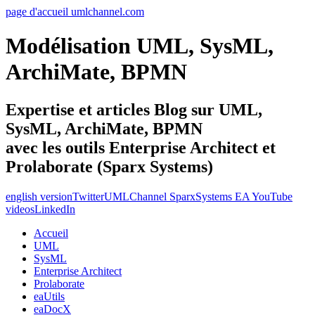
page d'accueil umlchannel.com
Modélisation UML, SysML,
ArchiMate, BPMN
Expertise et articles Blog sur UML,
SysML, ArchiMate, BPMN
avec les outils Enterprise Architect et
Prolaborate (Sparx Systems)
english version
Twitter
UMLChannel SparxSystems EA YouTube
videos
LinkedIn
Accueil
UML
SysML
Enterprise Architect
Prolaborate
eaUtils
eaDocX