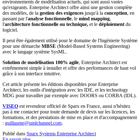
environnements de modélisation actuels, qui sont aussi vastes
qu'exigeants. Enterprise Architect offre ainsi une gestion complète
des modèles, de la
gestion des exigences
jusqu'à la
conception
, en
passant par l'
analyse fonctionnelle
, le
mind mapping
,
l'
architecture fonctionnelle ou technique,
et le
déploiement
du
logiciel.
Il peut être également utilisé pour le domaine de l'Ingénierie Système
pour une démarche
MBSE
(Model-Based Systems Engineering)
avec le langage système SysML.
Solution de modélisation 100% agile
, Enterprise Architect est
extrêmement simple à installer et offre des performances de haut vol
grâce à son interface intuitive.
Cet article présente les éditions disponibles pour Enterprise
Architect, les outils d'intégration avec les IDE, et les technology
MDG pour travailler par exemple avec DOORS ou CORBA (IDL).
VISEO
est revendeur officiel de Sparx en France, aussi n'hésitez
pas à me contacter pour toute demande de devis sur les licences, les
formations, et des prestations de mise en place et d'accompagnement
:
guillaume@umlchannel.com
.
Publié dans
Sparx Systems Enterprise Architect
En savoir plus...